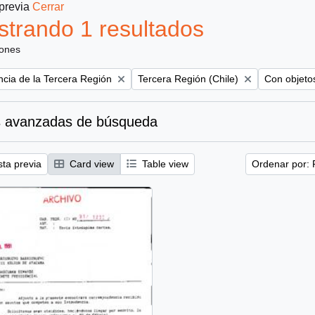
 previa
Cerrar
trando 1 resultados
iones
Remove filter:
Remove filt
ncia de la Tercera Región
Tercera Región (Chile)
Con objetos
 avanzadas de búsqueda
sta previa
Card view
Table view
Ordenar por: 