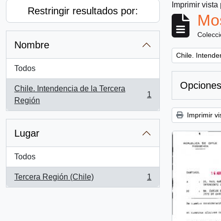
Imprimir vista
Restringir resultados por:
Mos
Colecc
Nombre
Remove filter:
Chile. Intende
Todos
Opciones
Chile. Intendencia de la Tercera
1
, 1 resultados
Región
Imprimir vi
Lugar
Todos
Tercera Región (Chile)
1
, 1 resultados