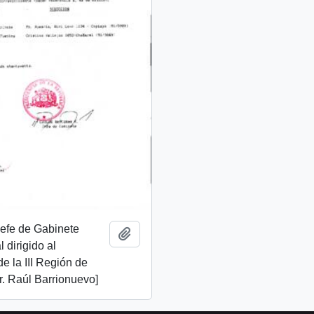
 Jefe de Gabinete
Añadir al portapapeles
 dirigido al
de la III Región de
. Raúl Barrionuevo]