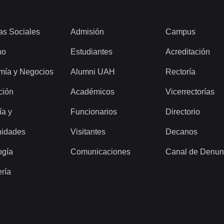
as Sociales
Admisión
Campus
ho
Estudiantes
Acreditación
mía y Negocios
Alumni UAH
Rectoría
ción
Académicos
Vicerrectorías
ía y
Funcionarios
Directorio
idades
Visitantes
Decanos
ogía
Comunicaciones
Canal de Denun
ería