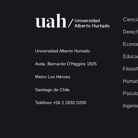
Cienci
Derec
Econo
Universidad Alberto Hurtado
Educa
Avda. Bernardo O’Higgins 1825
Filosof
Metro Los Héroes
Human
Santiago de Chile
Psicol
Teléfono +56 2 2692 0200
Ingeni