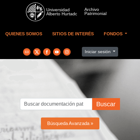
Skip to main content
QUIENES SOMOS
SITIOS DE INTERÉS
FONDOS
Iniciar sesión
Buscar
Búsqueda Avanzada »