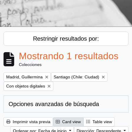
Restringir resultados por:
Mostrando 1 resultados
Colecciones
Remove filter:
Remove filter:
Madrid, Guillermina
Santiago (Chile: Ciudad)
Remove filter:
Con objetos digitales
Opciones avanzadas de búsqueda
Imprimir vista previa
Card view
Table view
Ordenar por: Fecha de inicio
Dirección: Descendente