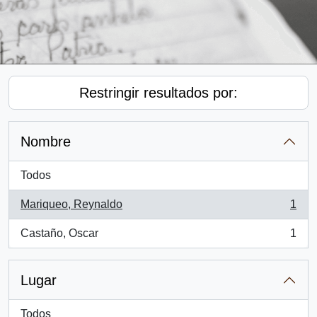
Restringir resultados por:
Nombre
Todos
Mariqueo, Reynaldo
1
, 1 resultados
Castaño, Oscar
1
, 1 resultados
Lugar
Todos