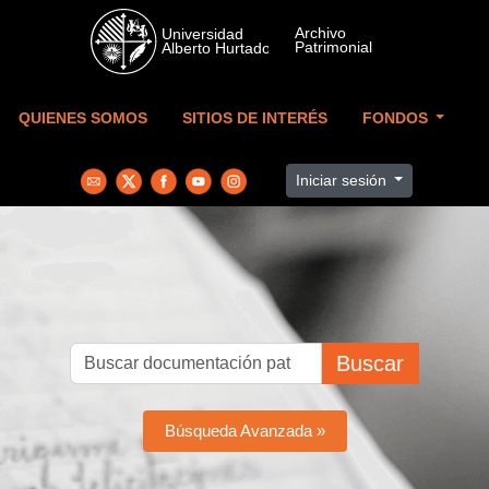
Skip to main content
QUIENES SOMOS
SITIOS DE INTERÉS
FONDOS
Iniciar sesión
Buscar
Búsqueda Avanzada »