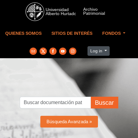
Skip to main content
QUIENES SOMOS
SITIOS DE INTERÉS
FONDOS
Log in
Buscar
Búsqueda Avanzada »