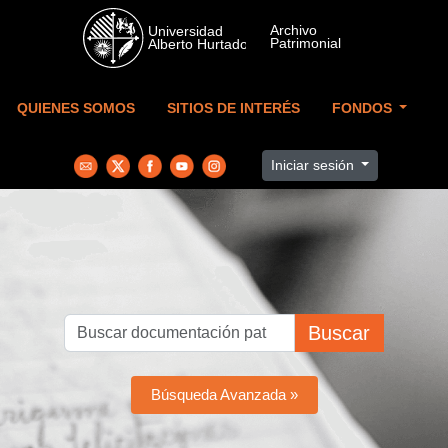
Skip to main content
QUIENES SOMOS
SITIOS DE INTERÉS
FONDOS
Iniciar sesión
Buscar
Búsqueda Avanzada »