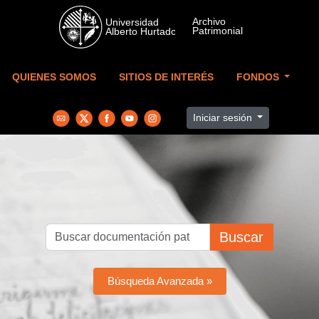
Skip to main content
QUIENES SOMOS
SITIOS DE INTERÉS
FONDOS
Iniciar sesión
Buscar
Búsqueda Avanzada »