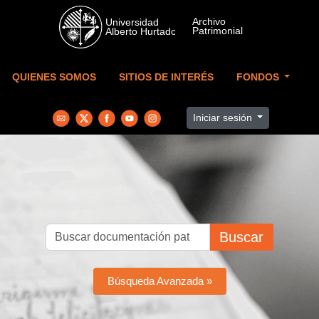
Skip to main content
QUIENES SOMOS
SITIOS DE INTERÉS
FONDOS
Iniciar sesión
Buscar
Búsqueda Avanzada »