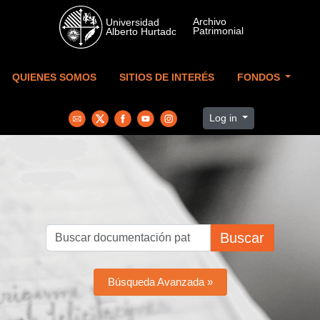
Skip to main content
QUIENES SOMOS
SITIOS DE INTERÉS
FONDOS
Log in
Buscar
Búsqueda Avanzada »