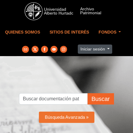
Skip to main content
QUIENES SOMOS
SITIOS DE INTERÉS
FONDOS
Iniciar sesión
Buscar
Búsqueda Avanzada »