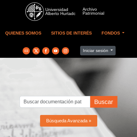
Skip to main content
QUIENES SOMOS
SITIOS DE INTERÉS
FONDOS
Iniciar sesión
Buscar
Búsqueda Avanzada »