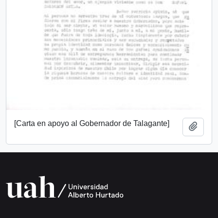
[Carta en apoyo al Gobernador de Talagante]
Añadi