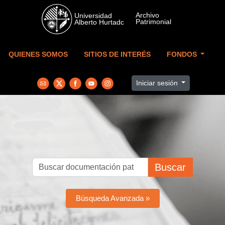
Skip to main content
QUIENES SOMOS
SITIOS DE INTERÉS
FONDOS
Iniciar sesión
Buscar
Búsqueda Avanzada »