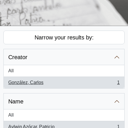
Narrow your results by:
Creator
All
González, Carlos
1
, 1 results
Name
All
Aylwin Azócar, Patricio
1