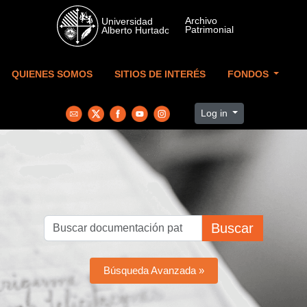
Skip to main content
QUIENES SOMOS
SITIOS DE INTERÉS
FONDOS
Log in
Buscar
Búsqueda Avanzada »