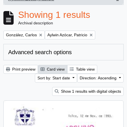
, 1 results
Showing 1 results
Archival description
Remove filter:
Remove filter:
González, Carlos
Aylwin Azócar, Patricio
Advanced search options
Print preview
Card view
Table view
Sort by: Start date
Direction: Ascending
Show 1 results with digital objects