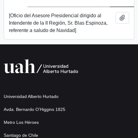
[Oficio del Asesore Presidencial dirigido al
Add t
Intendente de la II Región, Sr. Blas Espinoza,
referente a saludo de Navidad]
Universidad Alberto Hurtado
Avda. Bernardo O’Higgins 1825
Metro Los Héroes
Santiago de Chile