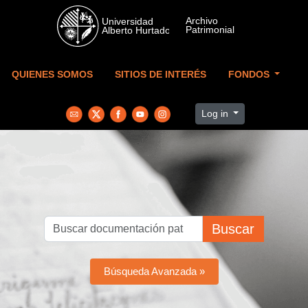
Skip to main content
QUIENES SOMOS
SITIOS DE INTERÉS
FONDOS
Log in
Buscar
Búsqueda Avanzada »