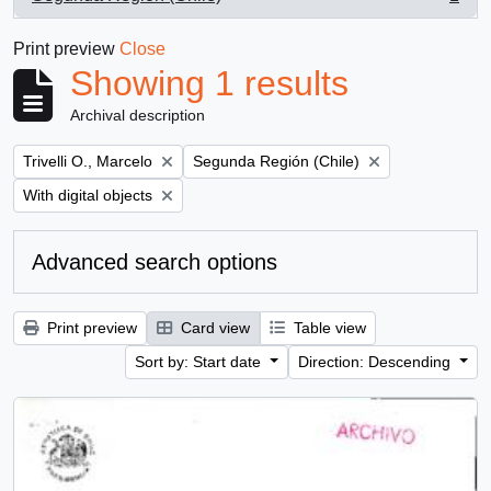
, 1 results
Print preview
Close
Showing 1 results
Archival description
Remove filter:
Remove filter:
Trivelli O., Marcelo
Segunda Región (Chile)
Remove filter:
With digital objects
Advanced search options
Print preview
Card view
Table view
Sort by: Start date
Direction: Descending