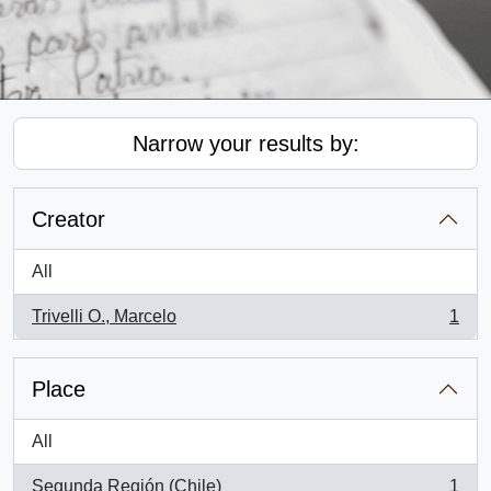
Narrow your results by:
Creator
All
Trivelli O., Marcelo
1
, 1 results
Place
All
Segunda Región (Chile)
1