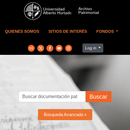
Skip to main content
QUIENES SOMOS
SITIOS DE INTERÉS
FONDOS
Log in
Buscar
Búsqueda Avanzada »