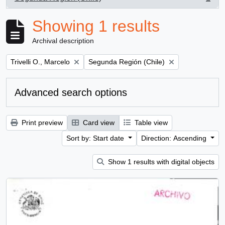
, 1 results
Showing 1 results
Archival description
Remove filter:
Remove filter:
Trivelli O., Marcelo
Segunda Región (Chile)
Advanced search options
Print preview
Card view
Table view
Sort by: Start date
Direction: Ascending
Show 1 results with digital objects