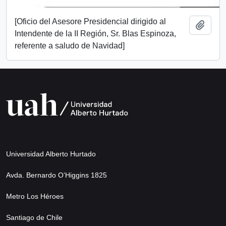
[Oficio del Asesore Presidencial dirigido al
Add t
Intendente de la II Región, Sr. Blas Espinoza,
referente a saludo de Navidad]
Universidad Alberto Hurtado
Avda. Bernardo O’Higgins 1825
Metro Los Héroes
Santiago de Chile