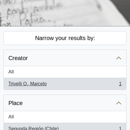
Narrow your results by:
Creator
All
Trivelli O., Marcelo
1
, 1 results
Place
All
Segunda Región (Chile)
1