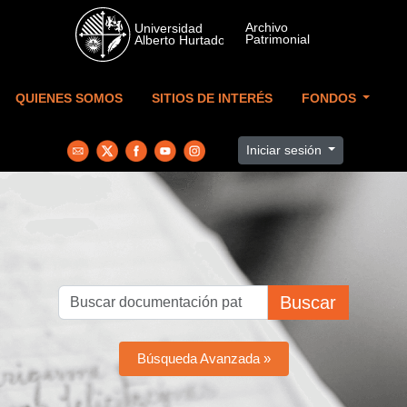
Skip to main content
QUIENES SOMOS
SITIOS DE INTERÉS
FONDOS
Iniciar sesión
Buscar
Búsqueda Avanzada »