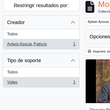
Mos
Restringir resultados por:
Colecc
Remove filter:
Creador
Aylwin Azocar,
Todos
Opciones
Aylwin Azocar, Patricio
1
, 1 resultados
Imprimir vi
Tipo de soporte
Todos
Video
1
, 1 resultados
Discurso Pr