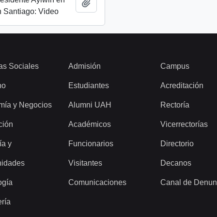
Añadir al portapapeles
 Santiago: Video
as Sociales
Admisión
Campus
ho
Estudiantes
Acreditación
mía y Negocios
Alumni UAH
Rectoría
ción
Académicos
Vicerrectorías
ía y
Funcionarios
Directorio
idades
Visitantes
Decanos
ogía
Comunicaciones
Canal de Denun
ería