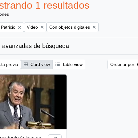
trando 1 resultados
iones
Remove filter:
Remove filter:
 Patricio
Video
Con objetos digitales
 avanzadas de búsqueda
sta previa
Card view
Table view
Ordenar por: 
esidente Aylwin en