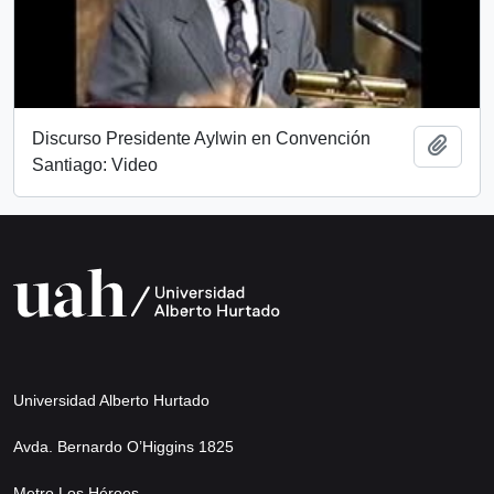
Discurso Presidente Aylwin en Convención
Add t
Santiago: Video
Universidad Alberto Hurtado
Avda. Bernardo O’Higgins 1825
Metro Los Héroes