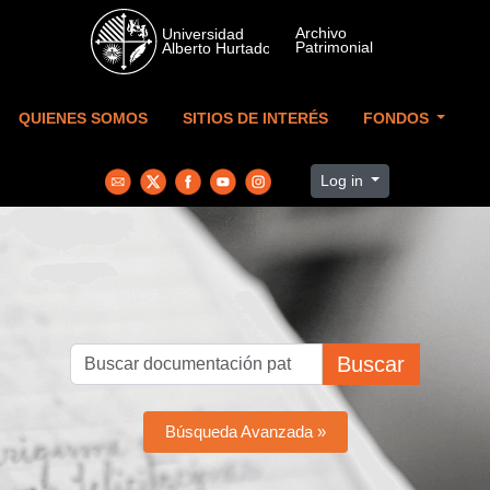
Skip to main content
QUIENES SOMOS
SITIOS DE INTERÉS
FONDOS
Log in
Buscar
Búsqueda Avanzada »