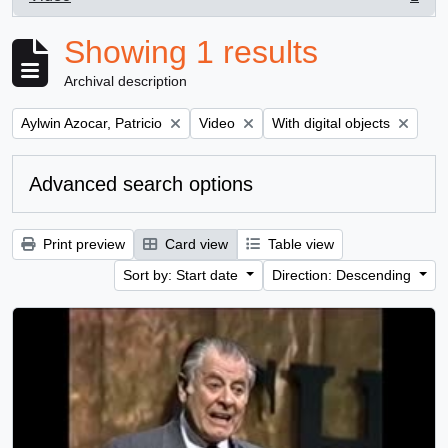
, 1 results
Showing 1 results
Archival description
Remove filter:
Remove filter:
Remove filter:
Aylwin Azocar, Patricio
Video
With digital objects
Advanced search options
Print preview
Card view
Table view
Sort by: Start date
Direction: Descending