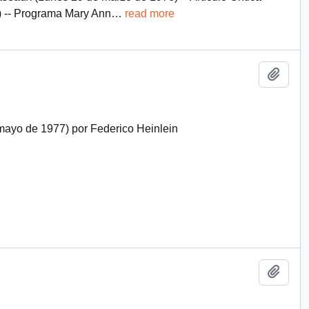
a) -- Programa Mary Ann
…
read more
Añadi
 mayo de 1977) por Federico Heinlein
Añadi