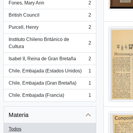
Fones, Mary Ann
2
, 2 resultados
British Council
2
, 2 resultados
Purcell, Henry
2
, 2 resultados
Instituto Chileno Británico de
2
, 2 resultados
Cultura
Isabel II, Reina de Gran Bretaña
2
, 2 resultados
Chile. Embajada (Estados Unidos)
1
, 1 resultados
Chile. Embajada (Gran Bretaña)
1
, 1 resultados
Chile. Embajada (Francia)
1
, 1 resultados
Materia
Todos