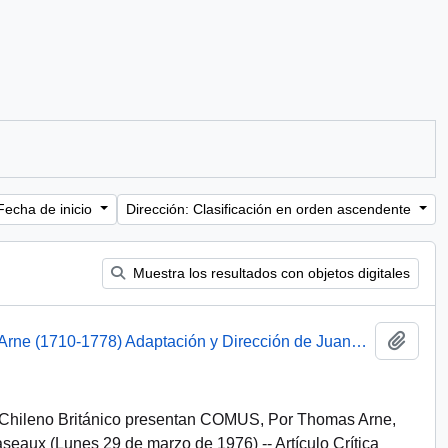
Fecha de inicio
Dirección: Clasificación en orden ascendente
Muestra los resultados con objetos digitales
Añadi
Afiche : Comus, Un Masque por Thomas Arne (1710-1778) Adaptación y Dirección de Juana Subercaseaux
uto Chileno Británico presentan COMUS, Por Thomas Arne,
eaux (Lunes 29 de marzo de 1976) -- Artículo Crítica