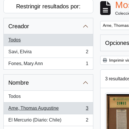
Mos
Restringir resultados por:
Colecc
Remove filter:
Creador
Arne, Thomas
Todos
Opciones
Savi, Elvira
2
, 2 resultados
Imprimir vi
Fones, Mary Ann
1
, 1 resultados
3 resultado
Nombre
Todos
Arne, Thomas Augustine
3
, 3 resultados
El Mercurio (Diario: Chile)
2
, 2 resultados