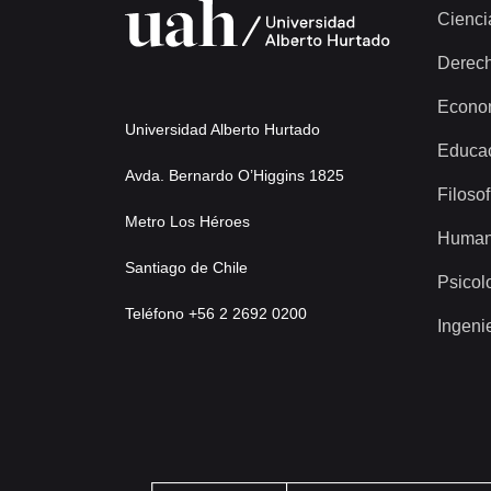
Cienci
Derec
Econo
Universidad Alberto Hurtado
Educa
Avda. Bernardo O’Higgins 1825
Filosof
Metro Los Héroes
Human
Santiago de Chile
Psicol
Teléfono +56 2 2692 0200
Ingeni