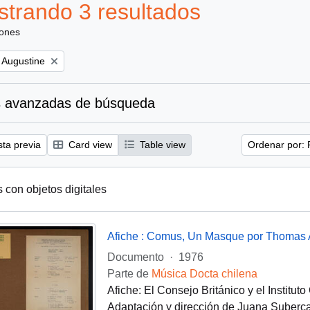
trando 3 resultados
iones
 Augustine
 avanzadas de búsqueda
sta previa
Card view
Table view
Ordenar por: 
s con objetos digitales
Documento
·
1976
Parte de
Música Docta chilena
Afiche: El Consejo Británico y el Instit
Adaptación y dirección de Juana Subercas