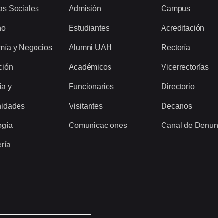
as Sociales
Admisión
Campus
ho
Estudiantes
Acreditación
mía y Negocios
Alumni UAH
Rectoría
ción
Académicos
Vicerrectorías
ía y
Funcionarios
Directorio
idades
Visitantes
Decanos
ogía
Comunicaciones
Canal de Denun
ería