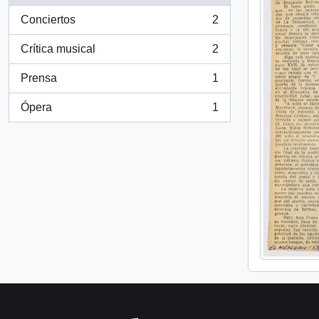
Conciertos
2
, 2 resultados
Crítica musical
2
, 2 resultados
Prensa
1
, 1 resultados
Ópera
1
, 1 resultados