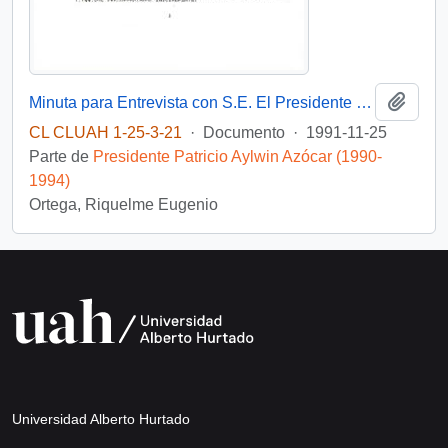
Añadi
Minuta para Entrevista con S.E. El Presidente de la República Don Patricio Aylwin Azocar
CL CLUAH 1-25-3-21
·
Documento
·
1991-11-25
Parte de
Presidente Patricio Aylwin Azócar (1990-
1994)
Ortega, Riquelme Eugenio
Universidad Alberto Hurtado