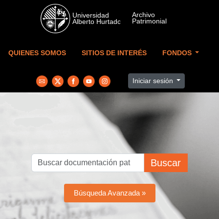
Skip to main content
QUIENES SOMOS
SITIOS DE INTERÉS
FONDOS
Iniciar sesión
Buscar
Búsqueda Avanzada »