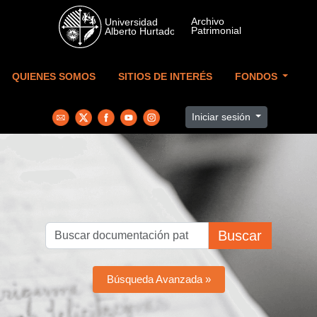
Skip to main content
QUIENES SOMOS
SITIOS DE INTERÉS
FONDOS
Iniciar sesión
Buscar
Búsqueda Avanzada »