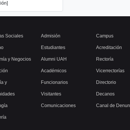
ión]
as Sociales
Admisión
Campus
ho
Estudiantes
Acreditación
mía y Negocios
Alumni UAH
Rectoría
ción
Académicos
Vicerrectorías
ía y
Funcionarios
Directorio
idades
Visitantes
Decanos
ogía
Comunicaciones
Canal de Denun
ería