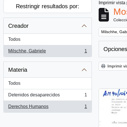
Imprimir vista
Restringir resultados por:
Mos
Colecc
Creador
Remove filter:
Milschhe, Gab
Todos
Opciones
Milschhe, Gabriele
1
, 1 resultados
Imprimir vi
Materia
Todos
Detenidos desaparecidos
1
, 1 resultados
Derechos Humanos
1
, 1 resultados