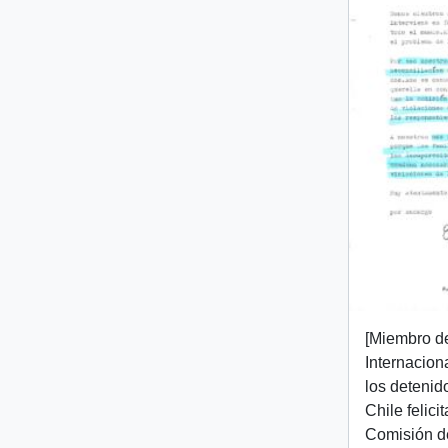
[Miembro d
Internacion
los detenid
Chile felici
Comisión d