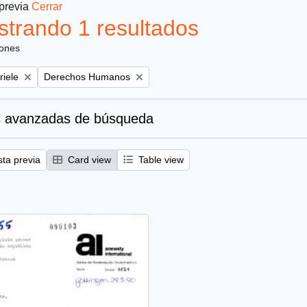
 previa
Cerrar
trando 1 resultados
iones
Remove filter:
riele
Derechos Humanos
 avanzadas de búsqueda
sta previa
Card view
Table view