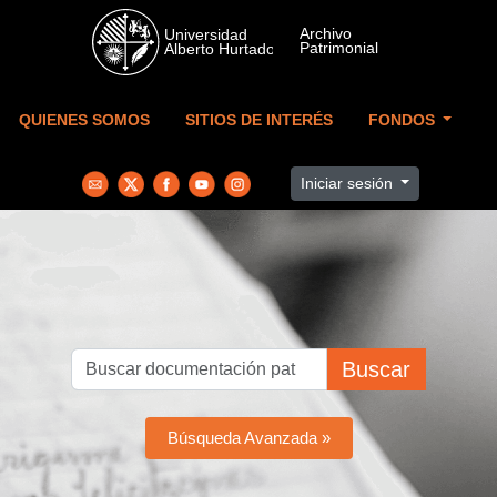
Skip to main content
QUIENES SOMOS
SITIOS DE INTERÉS
FONDOS
Iniciar sesión
Buscar
Búsqueda Avanzada »