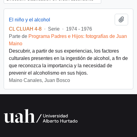
Añadi
El niño y el alcohol
CL CLUAH 4-8
·
Serie
·
1974 - 1976
Parte de
Programa Padres e Hijos: fotografías de Juan
Maino
Descubrir, a partir de sus experiencias, los factores
culturales presentes en la ingestión de alcohol, a fin de
que reconozca la importancia y la necesidad de
prevenir el alcoholismo en sus hijos.
Maino Canales, Juan Bosco