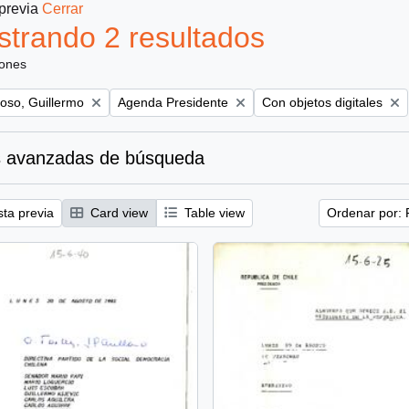
 previa
Cerrar
trando 2 resultados
iones
Remove filter:
Remove filter:
oso, Guillermo
Agenda Presidente
Con objetos digitales
 avanzadas de búsqueda
sta previa
Card view
Table view
Ordenar por: 