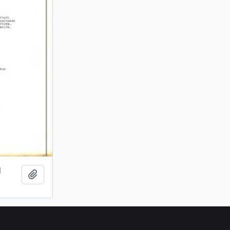
l
Añadir al portapapeles