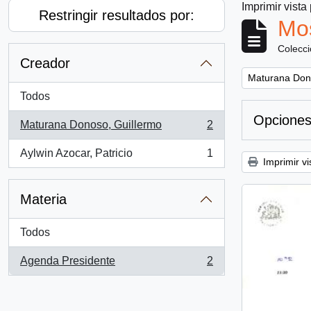
Imprimir vista
Restringir resultados por:
Mos
Colecc
Creador
Remove filter:
Maturana Don
Todos
Opciones
Maturana Donoso, Guillermo
2
, 2 resultados
Aylwin Azocar, Patricio
1
, 1 resultados
Imprimir vi
Materia
Todos
Agenda Presidente
2
, 2 resultados