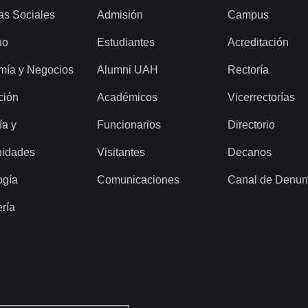
as Sociales
Admisión
Campus
ho
Estudiantes
Acreditación
mía y Negocios
Alumni UAH
Rectoría
ción
Académicos
Vicerrectorías
ía y
Funcionarios
Directorio
idades
Visitantes
Decanos
ogía
Comunicaciones
Canal de Denun
ería