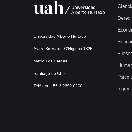
Cienci
Derec
Econo
Universidad Alberto Hurtado
Educa
Avda. Bernardo O’Higgins 1825
Filosof
Metro Los Héroes
Human
Santiago de Chile
Psicol
Teléfono +56 2 2692 0200
Ingeni