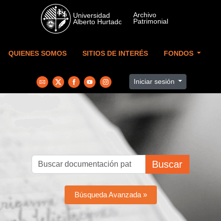
Skip to main content
QUIENES SOMOS
SITIOS DE INTERÉS
FONDOS
Iniciar sesión
Buscar
Búsqueda Avanzada »