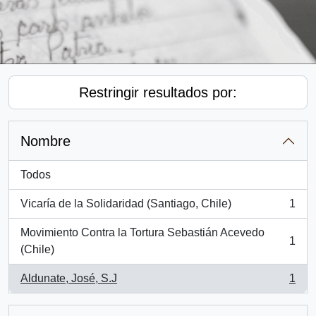
Restringir resultados por:
Nombre
Todos
Vicaría de la Solidaridad (Santiago, Chile)
1
, 1 resultados
Movimiento Contra la Tortura Sebastián Acevedo
1
, 1 resultados
(Chile)
Aldunate, José, S.J
1
, 1 resultados