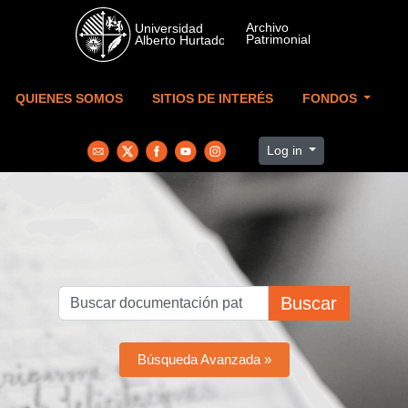
Skip to main content
QUIENES SOMOS
SITIOS DE INTERÉS
FONDOS
Log in
Buscar
Búsqueda Avanzada »