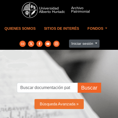
Skip to main content
QUIENES SOMOS
SITIOS DE INTERÉS
FONDOS
Iniciar sesión
Buscar
Búsqueda Avanzada »