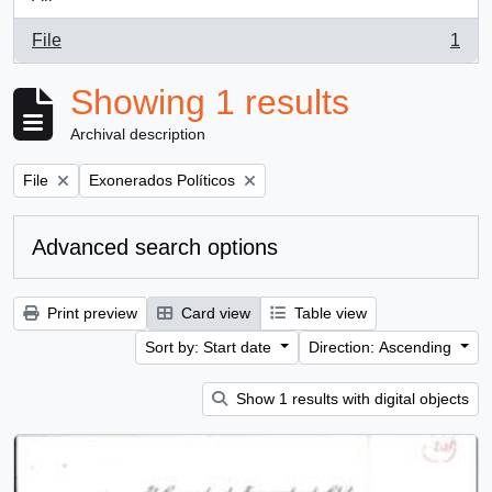
File
1
, 1 results
Showing 1 results
Archival description
Remove filter:
Remove filter:
File
Exonerados Políticos
Advanced search options
Print preview
Card view
Table view
Sort by: Start date
Direction: Ascending
Show 1 results with digital objects