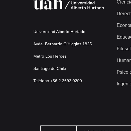
Cienci
Derec
Econo
Universidad Alberto Hurtado
Educa
Avda. Bernardo O’Higgins 1825
Filosof
Metro Los Héroes
Human
Santiago de Chile
Psicol
Teléfono +56 2 2692 0200
Ingeni