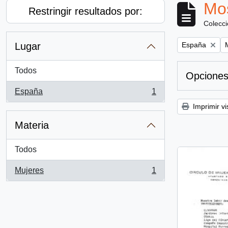
Mos
Restringir resultados por:
Colecc
Remove filter:
R
Lugar
España
Todos
Opciones
España
1
, 1 resultados
Imprimir vi
Materia
Todos
Mujeres
1
, 1 resultados