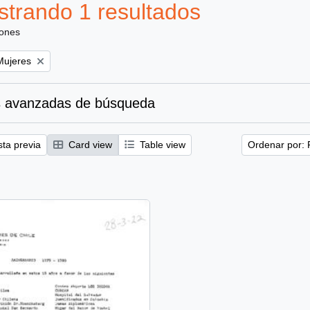
trando 1 resultados
iones
emove filter:
Mujeres
 avanzadas de búsqueda
sta previa
Card view
Table view
Ordenar por: 