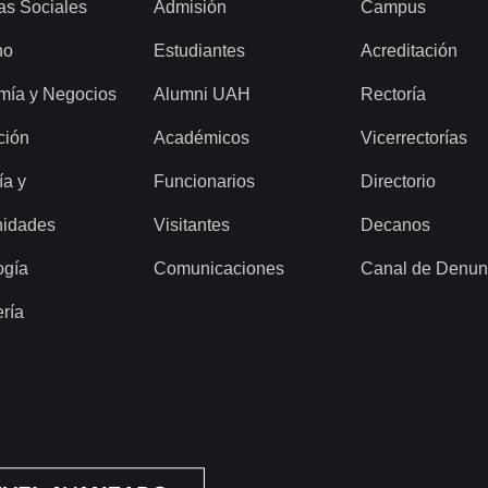
as Sociales
Admisión
Campus
ho
Estudiantes
Acreditación
mía y Negocios
Alumni UAH
Rectoría
ción
Académicos
Vicerrectorías
ía y
Funcionarios
Directorio
idades
Visitantes
Decanos
ogía
Comunicaciones
Canal de Denun
ería