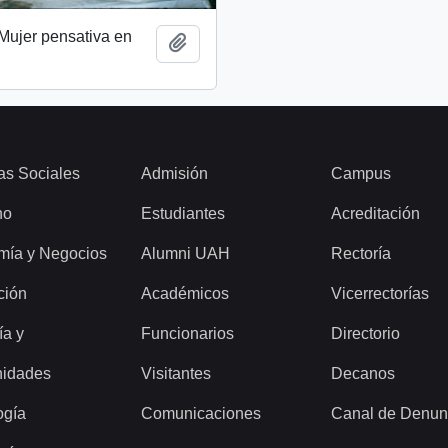
 Mujer pensativa en
Add to clipboard
as Sociales
Admisión
Campus
ho
Estudiantes
Acreditación
mía y Negocios
Alumni UAH
Rectoría
ción
Académicos
Vicerrectorías
ía y
Funcionarios
Directorio
idades
Visitantes
Decanos
ogía
Comunicaciones
Canal de Denun