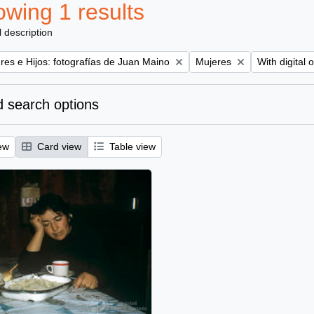
wing 1 results
l description
Remove filter:
Remove filter
es e Hijos: fotografías de Juan Maino
Mujeres
With digital 
 search options
ew
Card view
Table view