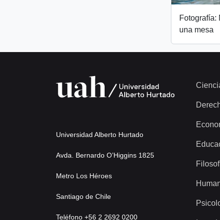
Fotografía:
una mesa
Cienci
Derec
Econo
Universidad Alberto Hurtado
Educa
Avda. Bernardo O’Higgins 1825
Filosof
Metro Los Héroes
Human
Santiago de Chile
Psicol
Teléfono +56 2 2692 0200