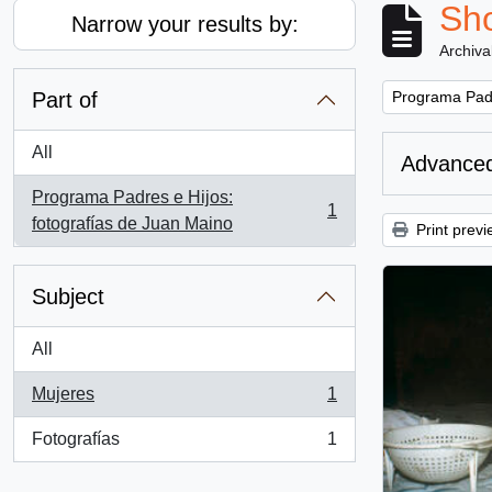
Sho
Narrow your results by:
Archiva
Remove filter:
Part of
Programa Padr
All
Advanced
Programa Padres e Hijos:
1
, 1 results
fotografías de Juan Maino
Print previ
Subject
All
Mujeres
1
, 1 results
Fotografías
1
, 1 results