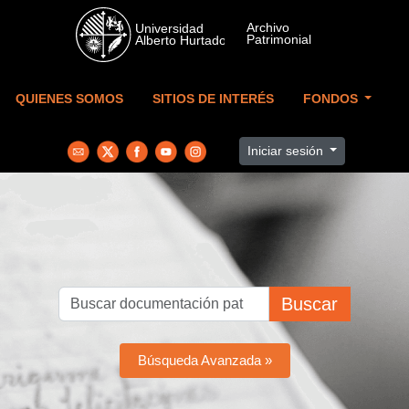
Skip to main content
QUIENES SOMOS
SITIOS DE INTERÉS
FONDOS
Iniciar sesión
Buscar
Búsqueda Avanzada »