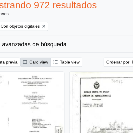
trando 972 resultados
iones
Remove filter:
Con objetos digitales
 avanzadas de búsqueda
sta previa
Card view
Table view
Ordenar por: 