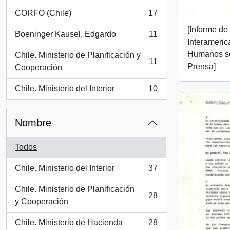
CORFO (Chile)
17
, 17 resultados
[Informe d
Boeninger Kausel, Edgardo
11
, 11 resultados
Interameri
Humanos so
Chile. Ministerio de Planificación y
11
Prensa]
, 11 resultados
Cooperación
Chile. Ministerio del Interior
10
, 10 resultados
Nombre
Todos
Chile. Ministerio del Interior
37
, 37 resultados
Chile. Ministerio de Planificación
28
, 28 resultados
y Cooperación
Chile. Ministerio de Hacienda
28
, 28 resultados