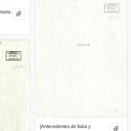
elaria
Añadir al portapapeles
[Antecedentes de Italia y
Añadi