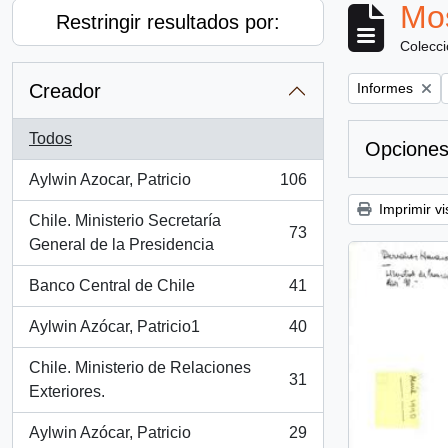
Mos
Restringir resultados por:
Colecc
Remove filter:
Creador
Informes
Todos
Opciones
Aylwin Azocar, Patricio
106
, 106 resultados
Imprimir vi
Chile. Ministerio Secretaría
73
, 73 resultados
General de la Presidencia
Banco Central de Chile
41
, 41 resultados
Aylwin Azócar, Patricio1
40
, 40 resultados
Chile. Ministerio de Relaciones
31
, 31 resultados
Exteriores.
Aylwin Azócar, Patricio
29
, 29 resultados