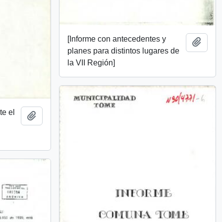
[Informe con antecedentes y
Añadi
planes para distintos lugares de
la VII Región]
te el
Añadir al portapapeles