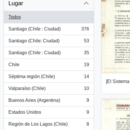
Lugar
Todos
Santiago (Chile : Ciudad)
376
, 376 resultados
Santiago (Chile: Ciudad)
53
, 53 resultados
Santiago (Chile : Ciudad)
35
, 35 resultados
Chile
19
, 19 resultados
Séptima región (Chile)
14
, 14 resultados
[El Sistema
Valparaíso (Chile)
10
, 10 resultados
Buenos Aires (Argentina)
9
, 9 resultados
Estados Unidos
9
, 9 resultados
Región de Los Lagos (Chile)
8
, 8 resultados