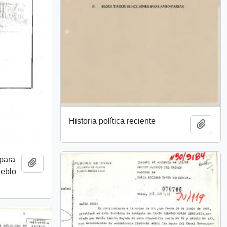
Historia política reciente
Añadi
para
Añadir al portapapeles
ueblo
)