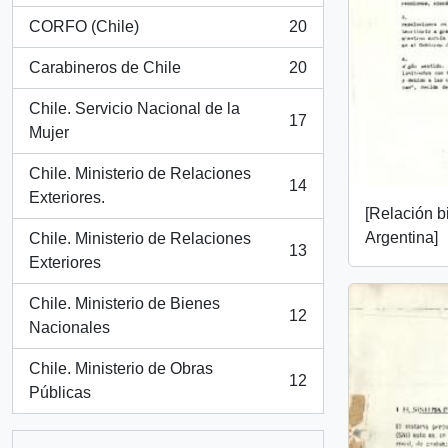
CORFO (Chile)
20
, 20 resultados
Carabineros de Chile
20
, 20 resultados
Chile. Servicio Nacional de la
17
, 17 resultados
Mujer
Chile. Ministerio de Relaciones
14
, 14 resultados
Exteriores.
[Relación bi
Argentina]
Chile. Ministerio de Relaciones
13
, 13 resultados
Exteriores
Chile. Ministerio de Bienes
12
, 12 resultados
Nacionales
Chile. Ministerio de Obras
12
, 12 resultados
Públicas