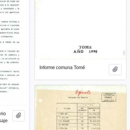
Informe comuna Tomé
Añadi
rio
Añadir al portapapeles
saje