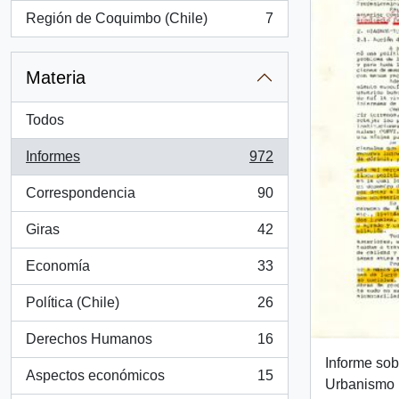
Región de Coquimbo (Chile)
7
, 7 resultados
Materia
Todos
Informes
972
, 972 resultados
Correspondencia
90
, 90 resultados
Giras
42
, 42 resultados
Economía
33
, 33 resultados
Política (Chile)
26
, 26 resultados
Derechos Humanos
16
, 16 resultados
Informe sob
Aspectos económicos
15
Urbanismo
, 15 resultados