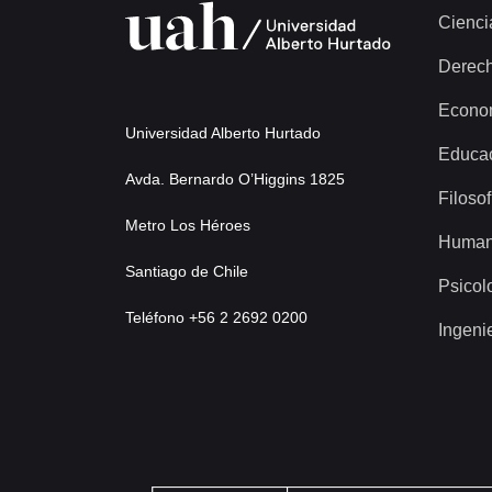
Cienci
Derec
Econo
Universidad Alberto Hurtado
Educa
Avda. Bernardo O’Higgins 1825
Filosof
Metro Los Héroes
Human
Santiago de Chile
Psicol
Teléfono +56 2 2692 0200
Ingeni