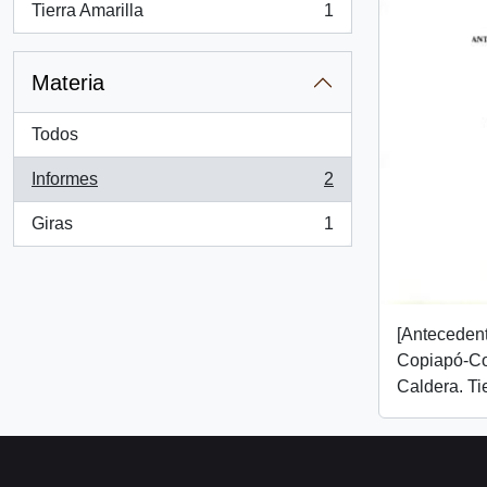
Tierra Amarilla
1
, 1 resultados
Materia
Todos
Informes
2
, 2 resultados
Giras
1
, 1 resultados
[Antecedent
Copiapó-C
Caldera. Tie