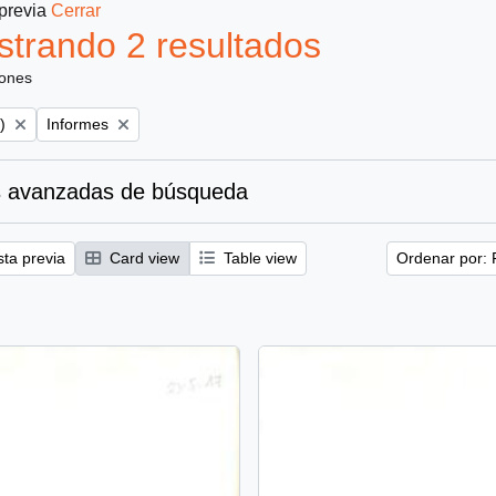
 previa
Cerrar
trando 2 resultados
iones
Remove filter:
)
Informes
 avanzadas de búsqueda
sta previa
Card view
Table view
Ordenar por: 