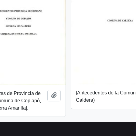
[Antecedentes de la Comun
es de Provincia de
Añadir al portapapeles
Caldera)
omuna de Copiapó,
rra Amarilla].