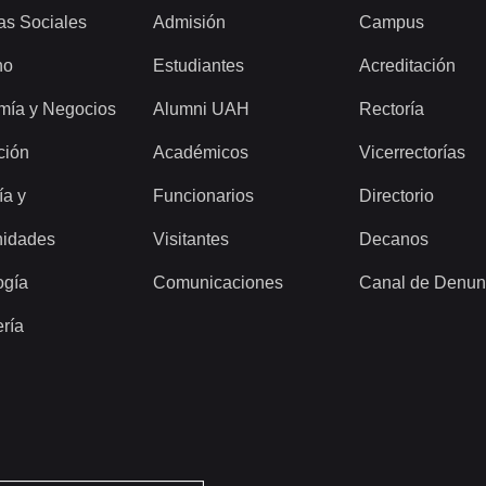
as Sociales
Admisión
Campus
ho
Estudiantes
Acreditación
mía y Negocios
Alumni UAH
Rectoría
ción
Académicos
Vicerrectorías
ía y
Funcionarios
Directorio
idades
Visitantes
Decanos
ogía
Comunicaciones
Canal de Denun
ería