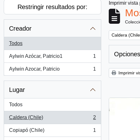
Imprimir vista
Restringir resultados por:
Mos
Colecc
Creador
Remove filter:
Caldera (Chile
Todos
Opciones
Aylwin Azócar, Patricio1
1
, 1 resultados
Aylwin Azocar, Patricio
1
, 1 resultados
Imprimir vi
Lugar
Todos
Caldera (Chile)
2
, 2 resultados
Copiapó (Chile)
1
, 1 resultados