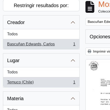
Mos
Restringir resultados por:
Colecc
Remove filter:
Creador
Bascuñan Edw
Todos
Opciones
Bascuñan Edwards, Carlos
1
, 1 resultados
Imprimir vi
Lugar
Todos
Temuco (Chile)
1
, 1 resultados
Materia