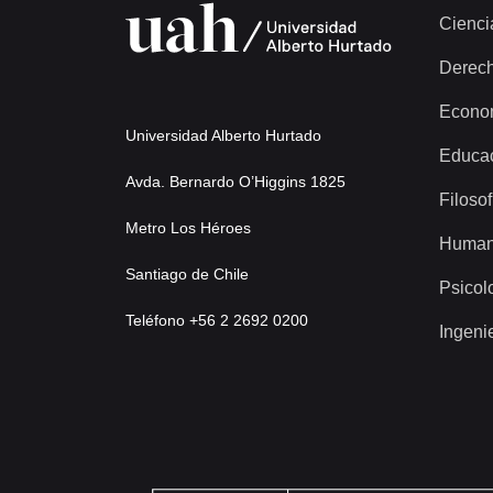
Cienci
Derec
Econo
Universidad Alberto Hurtado
Educa
Avda. Bernardo O’Higgins 1825
Filosof
Metro Los Héroes
Human
Santiago de Chile
Psicol
Teléfono +56 2 2692 0200
Ingeni