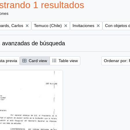
trando 1 resultados
iones
Remove filter:
Remove filter:
Remove filter
ards, Carlos
Temuco (Chile)
Invitaciones
Con objetos d
 avanzadas de búsqueda
sta previa
Card view
Table view
Ordenar por: 