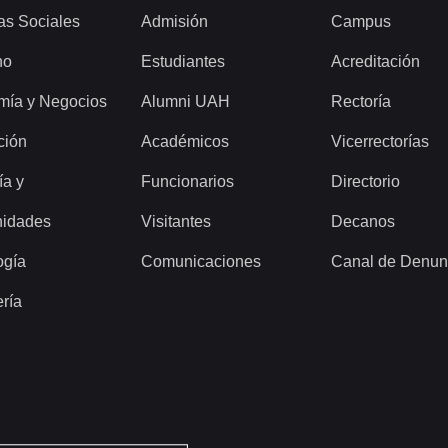
as Sociales
Admisión
Campus
ho
Estudiantes
Acreditación
mía y Negocios
Alumni UAH
Rectoría
ción
Académicos
Vicerrectorías
ía y
Funcionarios
Directorio
idades
Visitantes
Decanos
ogía
Comunicaciones
Canal de Denun
ería