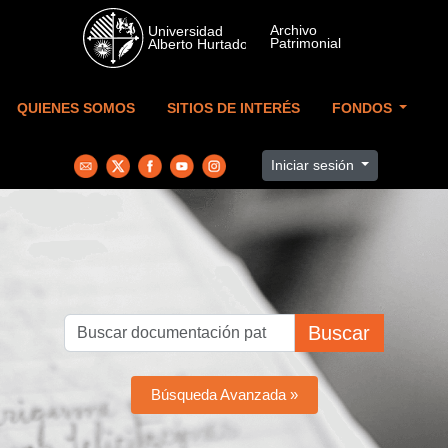
Skip to main content
QUIENES SOMOS
SITIOS DE INTERÉS
FONDOS
Iniciar sesión
Buscar
Búsqueda Avanzada »