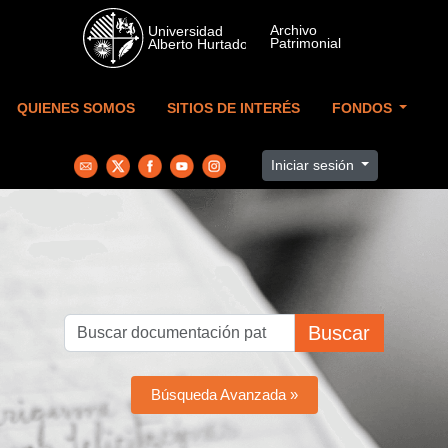
Skip to main content
QUIENES SOMOS
SITIOS DE INTERÉS
FONDOS
Iniciar sesión
Buscar
Búsqueda Avanzada »