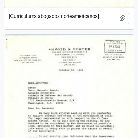
[Currículums abogados norteamericanos]
Añadi