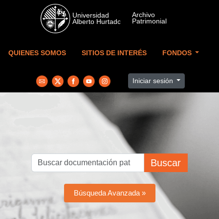
Skip to main content
QUIENES SOMOS
SITIOS DE INTERÉS
FONDOS
Iniciar sesión
Buscar
Búsqueda Avanzada »