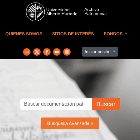
Skip to main content
QUIENES SOMOS
SITIOS DE INTERÉS
FONDOS
Iniciar sesión
Buscar
Búsqueda Avanzada »