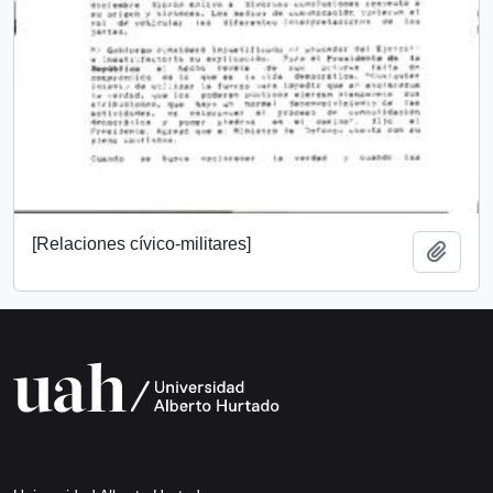
[Relaciones cívico-militares]
Añadi