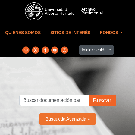
Skip to main content
QUIENES SOMOS
SITIOS DE INTERÉS
FONDOS
Iniciar sesión
Buscar
Búsqueda Avanzada »