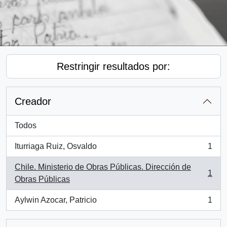
Restringir resultados por:
Creador
Todos
Iturriaga Ruiz, Osvaldo
1
, 1 resultados
Chile. Ministerio de Obras Públicas. Dirección de
1
, 1 resultados
Obras Públicas
Aylwin Azocar, Patricio
1
, 1 resultados