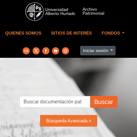
Skip to main content
QUIENES SOMOS
SITIOS DE INTERÉS
FONDOS
Iniciar sesión
Buscar
Búsqueda Avanzada »