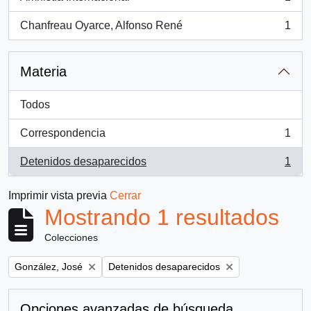
, 1 resultados
Chanfreau Oyarce, Alfonso René
1
, 1 resultados
Materia
Todos
Correspondencia
1
, 1 resultados
Detenidos desaparecidos
1
, 1 resultados
Imprimir vista previa
Cerrar
Mostrando 1 resultados
Colecciones
Remove filter:
Remove filter:
González, José
Detenidos desaparecidos
Opciones avanzadas de búsqueda