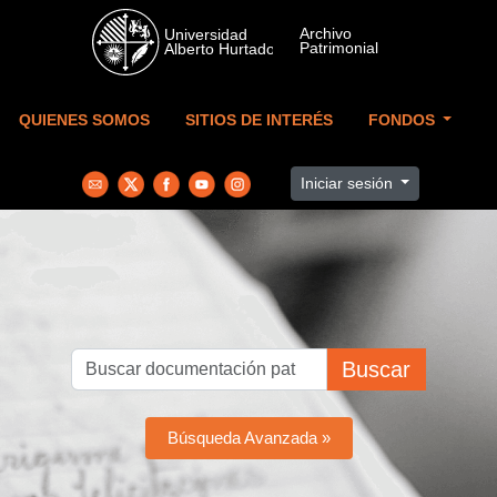
Skip to main content
QUIENES SOMOS
SITIOS DE INTERÉS
FONDOS
Iniciar sesión
Buscar
Búsqueda Avanzada »