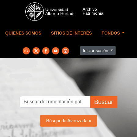
Skip to main content
QUIENES SOMOS
SITIOS DE INTERÉS
FONDOS
Iniciar sesión
Buscar
Búsqueda Avanzada »