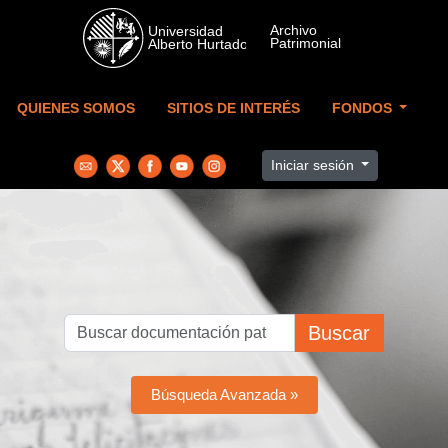
Skip to main content
QUIENES SOMOS
SITIOS DE INTERÉS
FONDOS
Iniciar sesión
Buscar
Búsqueda Avanzada »