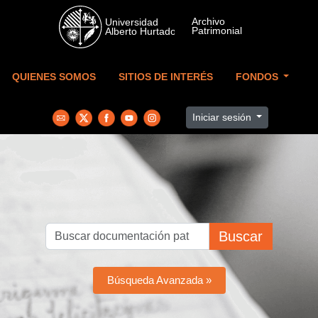
Skip to main content
QUIENES SOMOS
SITIOS DE INTERÉS
FONDOS
Iniciar sesión
Buscar
Búsqueda Avanzada »