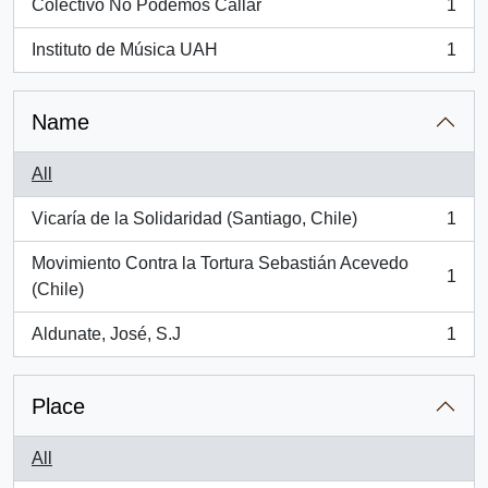
Colectivo No Podemos Callar
1
, 1 results
Instituto de Música UAH
1
, 1 results
Name
All
Vicaría de la Solidaridad (Santiago, Chile)
1
, 1 results
Movimiento Contra la Tortura Sebastián Acevedo
1
, 1 results
(Chile)
Aldunate, José, S.J
1
, 1 results
Place
All