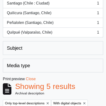
Santiago (Chile : Ciudad)
1
, 1 results
Quilicura (Santiago, Chile)
1
, 1 results
Peñalolen (Santiago, Chile)
1
, 1 results
Quilpué (Valparaíso, Chile)
1
, 1 results
Subject
Media type
Print preview
Close
Showing 5 results
Archival description
Remove filter:
Remove filter:
Only top-level descriptions
With digital objects