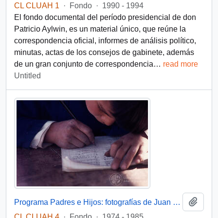
CL CLUAH 1
·
Fondo
·
1990 - 1994
El fondo documental del período presidencial de don
Patricio Aylwin, es un material único, que reúne la
correspondencia oficial, informes de análisis político,
minutas, actas de los consejos de gabinete, además
de un gran conjunto de correspondencia
…
read more
Untitled
Add t
Programa Padres e Hijos: fotografías de Juan Maino
CL CLUAH 4
·
Fondo
·
1974 - 1985