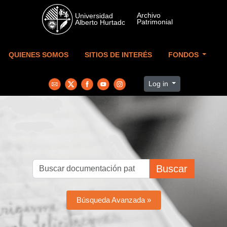
Skip to main content
QUIENES SOMOS
SITIOS DE INTERÉS
FONDOS
Log in
Buscar
Búsqueda Avanzada »