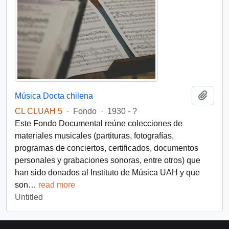
Add t
Música Docta chilena
CL CLUAH 5
·
Fondo
·
1930 - ?
Este Fondo Documental reúne colecciones de
materiales musicales (partituras, fotografías,
programas de conciertos, certificados, documentos
personales y grabaciones sonoras, entre otros) que
han sido donados al Instituto de Música UAH y que
son
…
read more
Untitled