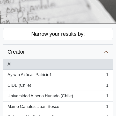
Narrow your results by:
Creator
All
Aylwin Azócar, Patricio1
1
, 1 results
CIDE (Chile)
1
, 1 results
Universidad Alberto Hurtado (Chile)
1
, 1 results
Maino Canales, Juan Bosco
1
, 1 results