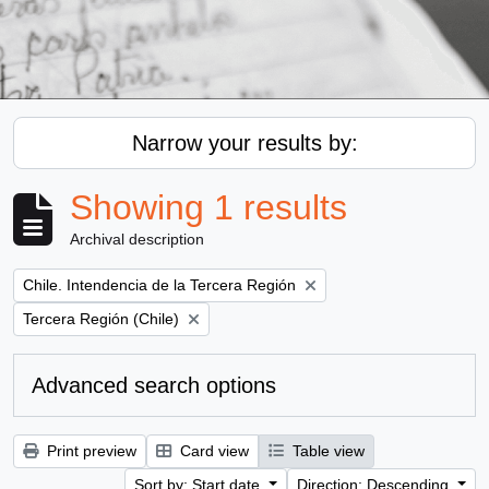
Narrow your results by:
Showing 1 results
Archival description
Remove filter:
Chile. Intendencia de la Tercera Región
Remove filter:
Tercera Región (Chile)
Advanced search options
Print preview
Card view
Table view
Sort by: Start date
Direction: Descending