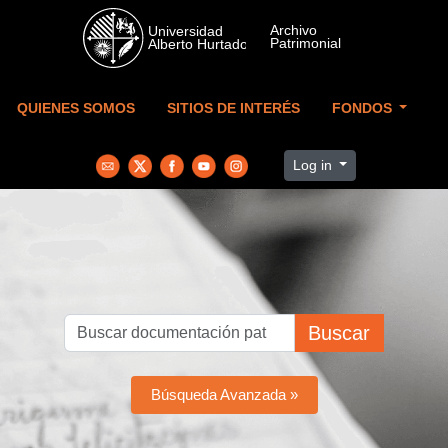
Skip to main content
QUIENES SOMOS
SITIOS DE INTERÉS
FONDOS
Log in
Buscar
Búsqueda Avanzada »