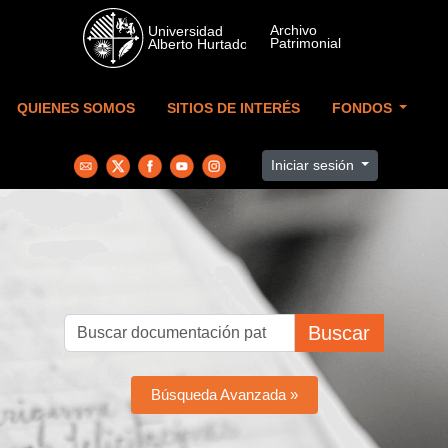
Skip to main content
QUIENES SOMOS
SITIOS DE INTERÉS
FONDOS
Iniciar sesión
Buscar
Búsqueda Avanzada »