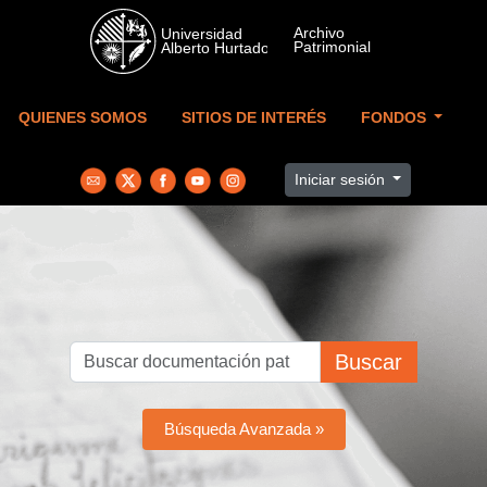
Skip to main content
QUIENES SOMOS
SITIOS DE INTERÉS
FONDOS
Iniciar sesión
Buscar
Búsqueda Avanzada »