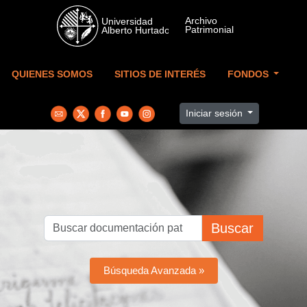
Skip to main content
QUIENES SOMOS
SITIOS DE INTERÉS
FONDOS
Iniciar sesión
Buscar
Búsqueda Avanzada »