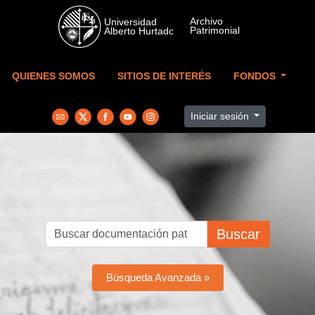
Skip to main content
QUIENES SOMOS
SITIOS DE INTERÉS
FONDOS
Iniciar sesión
Buscar
Búsqueda Avanzada »