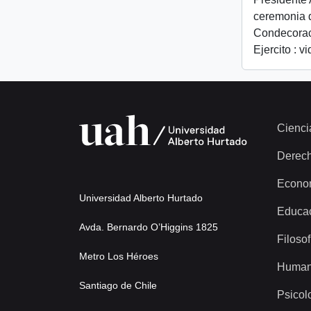
ceremonia 
Condecorac
Ejercito : v
Cienci
Derec
Econo
Universidad Alberto Hurtado
Educa
Avda. Bernardo O’Higgins 1825
Filosof
Metro Los Héroes
Human
Santiago de Chile
Psicol