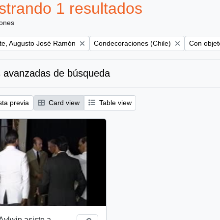
trando 1 resultados
iones
Remove filter:
Remove fil
te, Augusto José Ramón
Condecoraciones (Chile)
Con objeto
 avanzadas de búsqueda
sta previa
Card view
Table view
Aylwin asiste a