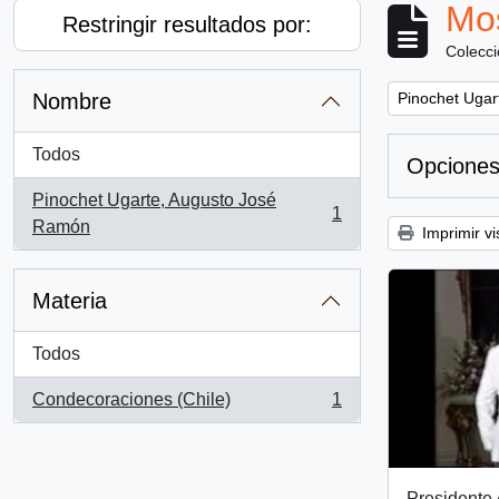
Mos
Restringir resultados por:
Colecc
Remove filter:
Nombre
Pinochet Ugar
Todos
Opciones
Pinochet Ugarte, Augusto José
1
, 1 resultados
Ramón
Imprimir vi
Materia
Todos
Condecoraciones (Chile)
1
, 1 resultados
Presidente 