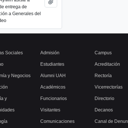
Añadir al portapapeles
de entrega de
ión a Generales del
ideo
as Sociales
Admisión
Campus
ho
Estudiantes
Acreditación
mía y Negocios
Alumni UAH
Rectoría
ción
Académicos
Vicerrectorías
ía y
Funcionarios
Directorio
idades
Visitantes
Decanos
ogía
Comunicaciones
Canal de Denun